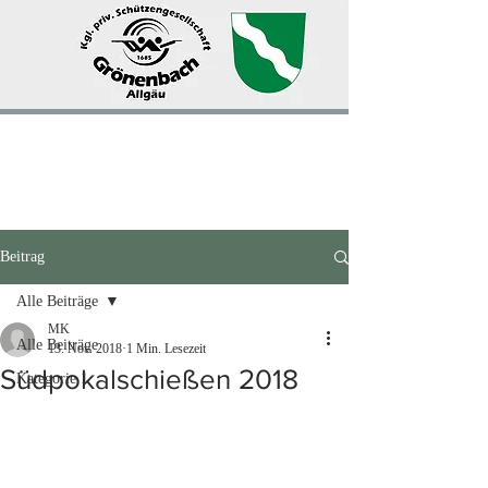
Beitrag
Alle Beiträge
MK
Alle Beiträge
13. Nov. 2018
1 Min. Lesezeit
Südpokalschießen 2018
Kategorie 1