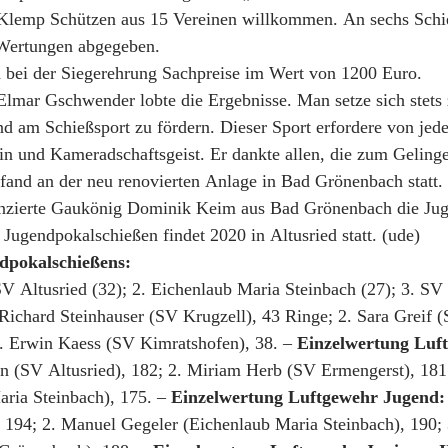
Klemp Schützen aus 15 Vereinen willkommen. An sechs Schie
 Wertungen abgegeben.
n bei der Siegerehrung Sachpreise im Wert von 1200 Euro. 
lmar Gschwender lobte die Ergebnisse. Man setze sich stets 
nd am Schießsport zu fördern. Dieser Sport erfordere von je
in und Kameradschaftsgeist. Er dankte allen, die zum Geling
 fand an der neu renovierten Anlage in Bad Grönenbach statt.
anzierte Gaukönig Dominik Keim aus Bad Grönenbach die Ju
Jugendpokalschießen findet 2020 in Altusried statt. (ude) 
dpokalschießens: 
SV Altusried (32); 2. Eichenlaub Maria Steinbach (27); 3. SV 
 Richard Steinhauser (SV Krugzell), 43 Ringe; 2. Sara Greif 
3. Erwin Kaess (SV Kimratshofen), 38. – 
Einzelwertung Luf
n (SV Altusried), 182; 2. Miriam Herb (SV Ermengerst), 181
ria Steinbach), 175. – 
Einzelwertung Luftgewehr Jugend:
, 194; 2. Manuel Gegeler (Eichenlaub Maria Steinbach), 190; 