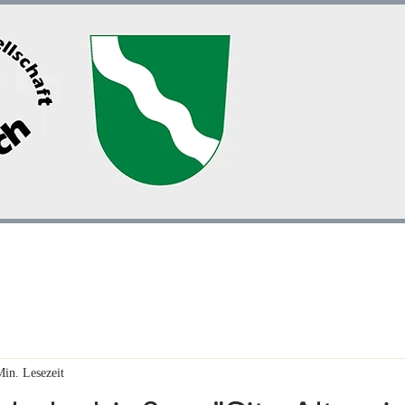
rschaft
Über uns
Termine
Fotoalbum
Was wa
Min. Lesezeit