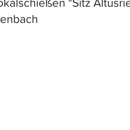
alschießen "Sitz Altusrie
nenbach