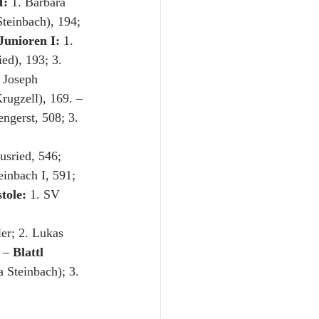
I:
 1. Barbara 
teinbach), 194; 
Junioren I:
 1. 
ed), 193; 3. 
. Joseph 
rugzell), 169. – 
ngerst, 508; 3. 
usried, 546; 
einbach I, 591; 
tole:
 1. SV 
er; 2. Lukas 
 – 
Blattl 
 Steinbach); 3. 