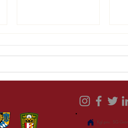
66. 
Siegerehrung des
Pokalschießens der
Pokalgemeinschaft „Sitz
Altusried"
Kgl.priv. SG Grö