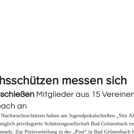
                                                                                           Foto: Ur
sschützen messen sich 
schießen
 Mitglieder aus 15 Vereinen
ach an
 Nachwuchsschützen haben am Jugendpokalschießen „Sitz Alt
glich privilegierte Schützengesellschaft Bad Grönenbach ver
ampfs. Zur Preisverteilung in der „Post“ in Bad Grönenbach h