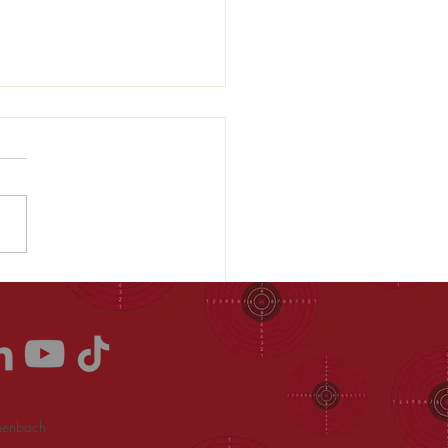
Südpokalschießen
nenbach