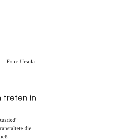
sula 
 treten in 
usried“ 
anstaltete die 
ieß 