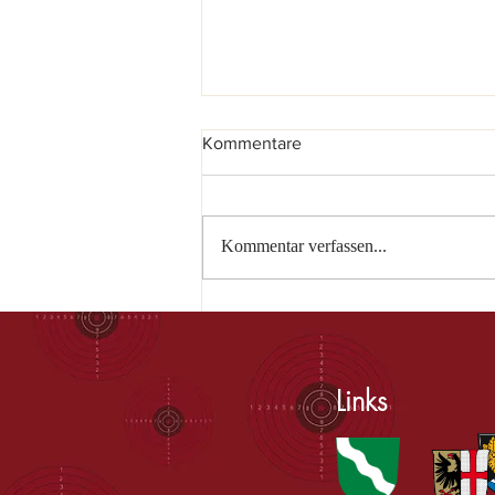
Kommentare
Kommentar verfassen...
Die Könige Dominik und Linus
regieren bei den
Grönenbacher Schützen
Links