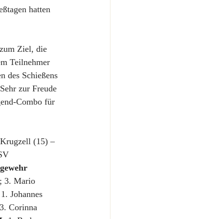
ßtagen hatten 
zum Ziel, die 
dem Teilnehmer 
en des Schießens 
 Sehr zur Freude 
gend-Combo für 
Krugzell (15) – 
(SV 
tgewehr 
; 3. Mario 
 1. Johannes 
3. Corinna 