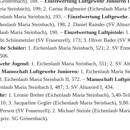
 Grönenbach), 188. – 
Einzelwertung Luftgewehr Junioren I
ria Steinbach), 199; 2. Carina Roglmeier (Eichenlaub Maria S
enlaub Maria Steinbach), 193. – 
Einzelwertung Luftgewehr 
henlaub Maria Steinbach), 198; 2. Daniel Rainder (SV Altusri
laub Maria Steinbach), 190. – 
Einzelwertung Luftpistole:
 1
abi Schönmetzler (SV Frauenzell), 173; 3. Oliver Bader (SV K
hr Schüler:
 1. Eichenlaub Maria Steinbach, 521; 2. SV Erme
506. 
wehr Jugend:
 1. Eichenlaub Maria Steinbach, 551; 2. SV Alt
 
Mannschaft Luftgewehr Junioren:
 1. Eichenlaub Maria St
3. Eichenlaub Maria Steinbach II, 572. – 
Mannschaft Luftpis
enlaub Maria Steinbach I, 487; 3. SV Altusried I, 434. 
ehr:
 1. Leonie Breher (Eichenlaub Maria Steinbach), 5,40-Teil
10; 3. Jacqueline Gegler (Eichenlaub Maria Steinbach), 9,80.
 Person (SV Frauenzell); 2. Michael Steinle (Eichenlaub Maria
priv. SG Grönenbach). 