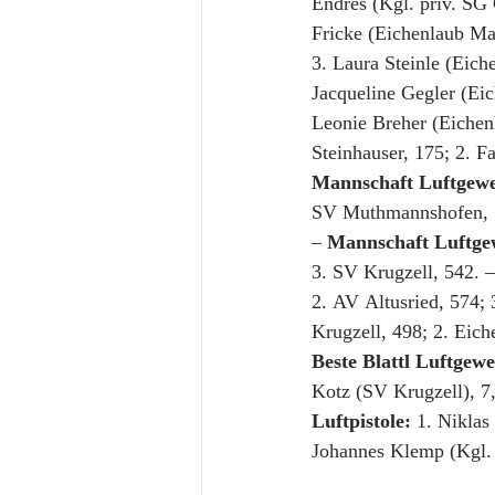
Endres (Kgl. priv. SG
Fricke (Eichenlaub Ma
3. Laura Steinle (Eich
Jacqueline Gegler (Eic
Leonie Breher (Eichen
Steinhauser, 175; 2. F
Mannschaft Luftgewe
SV Muthmannshofen, 
– 
Mannschaft Luftge
3. SV Krugzell, 542. –
2. AV Altusried, 574; 
Krugzell, 498; 2. Eich
Beste Blattl Luftgew
Kotz (SV Krugzell), 7,
Luftpistole:
 1. Niklas
Johannes Klemp (Kgl. 