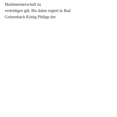
Marktmeisterschaft zu
verteidigen gilt. Bis dahin regiert in Bad 
Grönenbach König Philipp der
Erste. 
(JK)
Aktuelle Beiträge
Alle ansehen