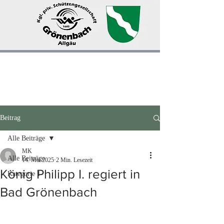
Beitrag
Alle Beiträge
MK
Alle Beiträge
14. Mai 2025
2 Min. Lesezeit
König Philipp I. regiert in
Kategorie 1
Bad Grönenbach